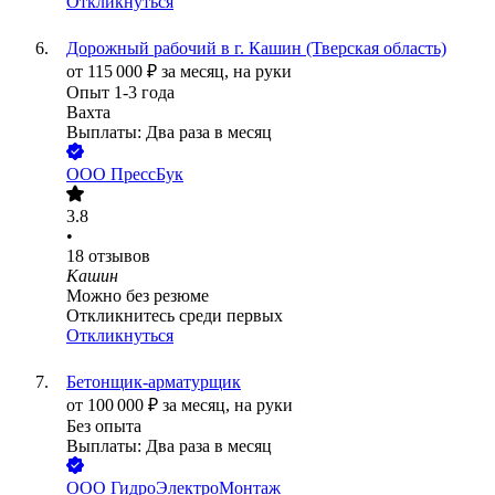
Откликнуться
Дорожный рабочий в г. Кашин (Тверская область)
от
115 000
₽
за месяц,
на руки
Опыт 1-3 года
Вахта
Выплаты: Два раза в месяц
ООО
ПрессБук
3.8
•
18
отзывов
Кашин
Можно без резюме
Откликнитесь среди первых
Откликнуться
Бетонщик-арматурщик
от
100 000
₽
за месяц,
на руки
Без опыта
Выплаты: Два раза в месяц
ООО
ГидроЭлектроМонтаж