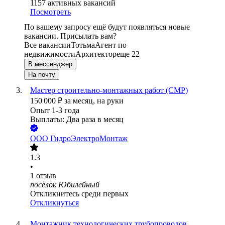
1157
активных вакансий
Посмотреть
По вашему запросу ещё будут появляться новые
вакансии. Присылать вам?
Все вакансии
Тотьма
Агент по
недвижимости
Архитектор
еще 22
В мессенджер
На почту
Мастер строительно-монтажных работ (СМР)
150 000
₽
за месяц,
на руки
Опыт 1-3 года
Выплаты: Два раза в месяц
ООО
ГидроЭлектроМонтаж
1.3
•
1
отзыв
посёлок Юбилейный
Откликнитесь среди первых
Откликнуться
Монтажник технологических трубопроводов