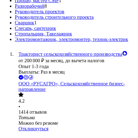
Прораб, мастер СМР
1
Разнорабочий
8
Руководитель проектов
Руководитель строительного проекта
Сварщик
1
Слесарь, сантехник
Стропальщик, Такелажник
Электромонтажник, электромонтер, техник-электрик
Тракторист сельскохозяйственного производства
от
200 000
₽
за месяц,
до вычета налогов
Опыт 1-3 года
Выплаты: Раз в месяц
ООО
«РУСАГРО», Сельскохозяйственное бизнес-
направление
4.2
•
1414
отзывов
Тотьма
Можно без резюме
Откликнуться