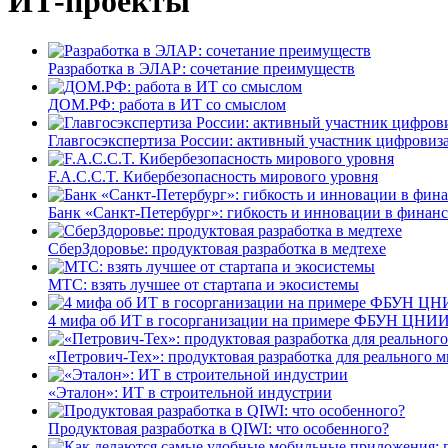
ИТ-проекты
Разработка в ЭЛАР: сочетание преимуществ
ДОМ.РФ: работа в ИТ со смыслом
Главгосэкспертиза России: активный участник цифровиз
F.A.C.C.T. Кибербезопасность мирового уровня
Банк «Санкт-Петербург»: гибкость и инновации в финан
СберЗдоровье: продуктовая разработка в медтехе
МТС: взять лучшее от стартапа и экосистемы
4 мифа об ИТ в госорганизации на примере ФБУН ЦНИИ
«Петрович-Тех»: продуктовая разработка для реального м
«Эталон»: ИТ в строительной индустрии
Продуктовая разработка в QIWI: что особенного?