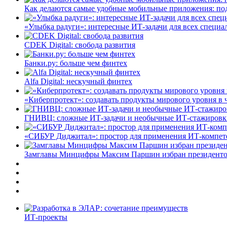
Как делаются самые удобные мобильные приложения: по
«Улыбка радуги»: интересные ИТ-задачи для всех специа
CDEK Digital: свобода развития
Банки.ру: больше чем финтех
Alfa Digital: нескучный финтех
«Киберпротект»: создавать продукты мирового уровня в
ГНИВЦ: сложные ИТ‑задачи и необычные ИТ‑стажировк
«СИБУР Диджитал»: простор для применения ИТ-компе
Замглавы Минцифры Максим Паршин избран президенто
ИТ-проекты