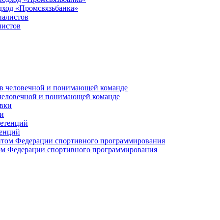
дход «Промсвязьбанка»
листов
 человечной и понимающей команде
и
тенций
м Федерации спортивного программирования