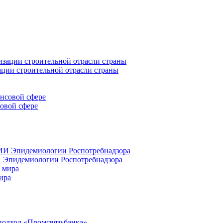
ации строительной отрасли страны
совой сфере
 Эпидемиологии Роспотребнадзора
ира