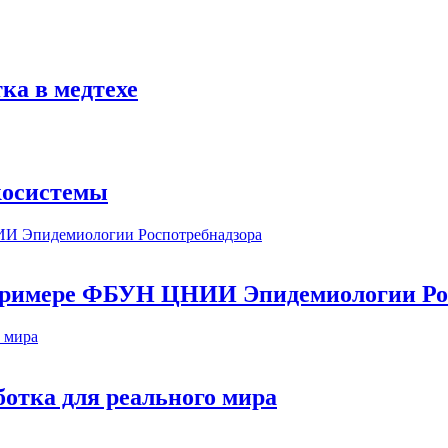
ка в медтехе
косистемы
а примере ФБУН ЦНИИ Эпидемиологии Ро
ботка для реального мира