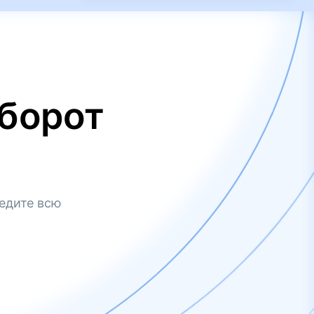
борот
едите всю