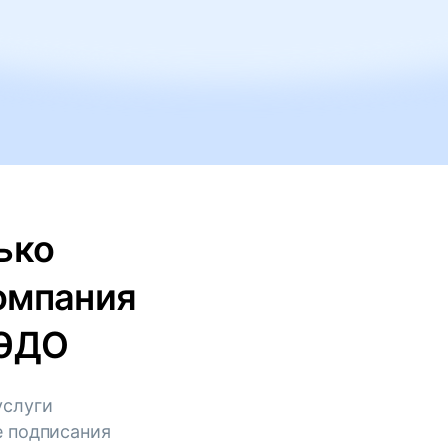
ько
омпания
КЭДО
услуги
е подписания