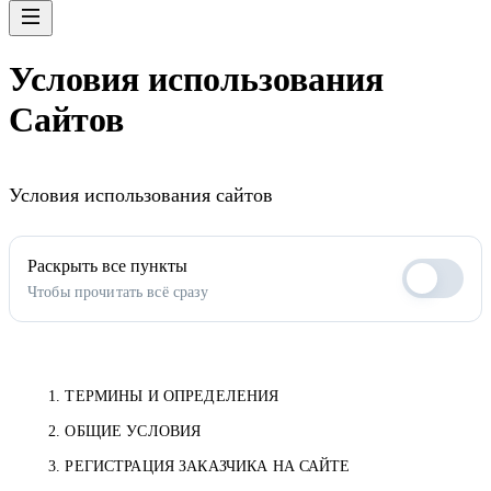
Условия использования
Сайтов
Условия использования сайтов
Раскрыть все пункты
Чтобы прочитать всё сразу
1. ТЕРМИНЫ И ОПРЕДЕЛЕНИЯ
2. ОБЩИЕ УСЛОВИЯ
1.1. Хэдхантер
исполнитель, юридическое лицо
ООО «Хэдхантер», ИНН
3. РЕГИСТРАЦИЯ ЗАКАЗЧИКА НА САЙТЕ
Условия определяют отношения между Заказчиками,
7718620740, адрес: 129085, г.