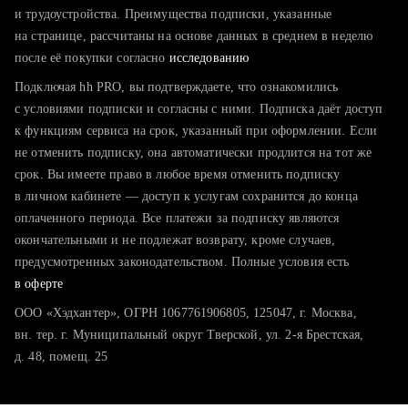
тратите много времени на поиск и вручную поднимаете
и трудоустройства. Преимущества подписки, указанные
резюме
на странице, рассчитаны на основе данных в среднем в неделю
после её покупки согласно
хотите сравнить себя с конкурентами и оценить шансы
исследованию
Подключая hh PRO, вы подтверждаете, что ознакомились
с условиями подписки и согласны с ними. Подписка даёт доступ
к функциям сервиса на срок, указанный при оформлении. Если
не отменить подписку, она автоматически продлится на тот же
срок. Вы имеете право в любое время отменить подписку
в личном кабинете — доступ к услугам сохранится до конца
оплаченного периода. Все платежи за подписку являются
окончательными и не подлежат возврату, кроме случаев,
предусмотренных законодательством. Полные условия есть
в оферте
ООО «Хэдхантер», ОГРН 1067761906805, 125047, г. Москва,
вн. тер. г. Муниципальный округ Тверской, ул. 2-я Брестская,
д. 48, помещ. 25