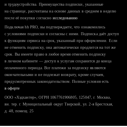
тратите много времени на поиск и вручную поднимаете
и трудоустройства. Преимущества подписки, указанные
резюме
на странице, рассчитаны на основе данных в среднем в неделю
после её покупки согласно
хотите сравнить себя с конкурентами и оценить шансы
исследованию
Подключая hh PRO, вы подтверждаете, что ознакомились
с условиями подписки и согласны с ними. Подписка даёт доступ
к функциям сервиса на срок, указанный при оформлении. Если
не отменить подписку, она автоматически продлится на тот же
срок. Вы имеете право в любое время отменить подписку
в личном кабинете — доступ к услугам сохранится до конца
оплаченного периода. Все платежи за подписку являются
окончательными и не подлежат возврату, кроме случаев,
предусмотренных законодательством. Полные условия есть
в оферте
ООО «Хэдхантер», ОГРН 1067761906805, 125047, г. Москва,
вн. тер. г. Муниципальный округ Тверской, ул. 2-я Брестская,
д. 48, помещ. 25